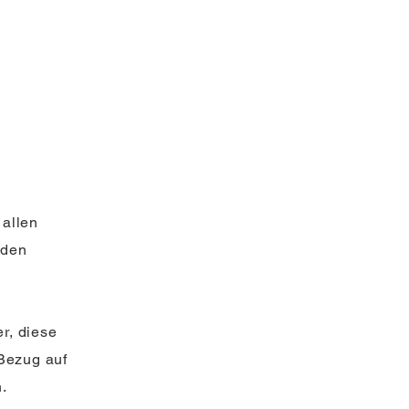
 allen
nden
er, diese
 Bezug auf
.