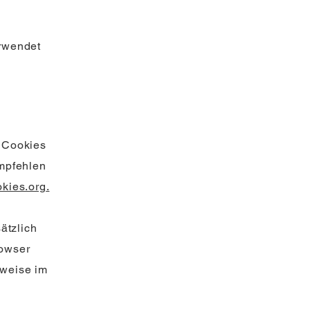
erwendet
e Cookies
empfehlen
kies.org
.
ätzlich
rowser
rweise im