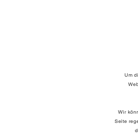
Um di
Web
Wir könn
Seite reg
d