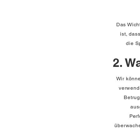
Das Wicht
ist, das
die S
2. W
Wir könne
verwende
Betrug
aus
Perf
überwache