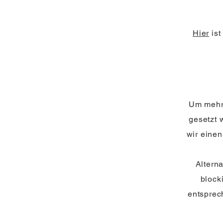
Hier
ist
Um mehr 
gesetzt 
wir eine
Altern
block
entsprec