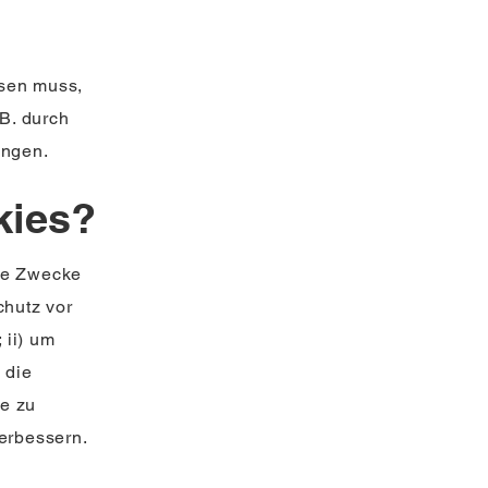
ssen muss,
 B. durch
ungen.
kies?
che Zwecke
chutz vor
 ii) um
 die
te zu
erbessern.